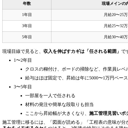
年数
現場メインの
1年目
月給20〜25
3年目
月給25〜32
5年目
月給30〜40
現場目線で見ると、
収入を伸ばすカギは「任される範囲」
で
1〜2年目
クロスの糊付け、ボードの掃除など、作業員レベ
給与はほぼ固定で、昇給は年に5000〜1万円ペー
3〜5年目
一部屋を一人で任される
材料の発注や簡単な段取りも担当
ここから昇給幅が大きくなり、
施工管理見習いポ
施工管理に移るには、「図面が読める」「工程表の意味が分